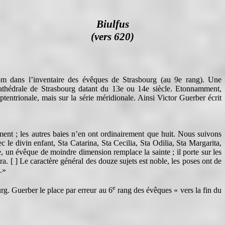
Biulfus
(vers 620)
 dans l’inventaire des évêques de Strasbourg (au 9e rang). Une
athédrale de Strasbourg datant du 13e ou 14e siècle.
Etonnamment,
ptentrionale, mais sur la série méridionale.
Ainsi Victor Guerber écrit
ent ; les autres baies n’en ont ordinairement que huit. Nous suivons
ec le divin enfant, Sta Catarina, Sta Cecilia, Sta Odilia, Sta Margarita,
, un évêque de moindre dimension remplace la sainte ; il porte sur les
ra. [ ] Le caractère général des douze sujets est noble, les poses ont de
s.»
e
g. Guerber le place par erreur au 6
rang des évêques « vers la fin du