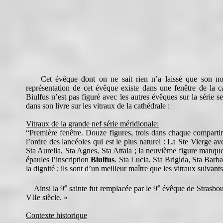
Cet évêque dont on ne sait rien n’a laissé que son nom
représentation de cet évêque existe dans une fenêtre de la c
Biulfus n’est pas figuré avec les autres évêques sur la série se
dans son livre sur les vitraux de la cathédrale :
Vitraux de la grande nef série méridionale:
“Première fenêtre. Douze figures, trois dans chaque compartim
l’ordre des lancéoles qui est le plus naturel : La Ste Vierge av
Sta Aurelia, Sta Agnes, Sta Attala ; la neuvième figure manque
épaules l’inscription
Biulfus
. Sta Lucia, Sta Brigida, Sta Barba
la dignité ; ils sont d’un meilleur maître que les vitraux suivant
e
e
Ainsi la 9
sainte fut remplacée par le 9
évêque de Strasbour
VIIe siècle. »
Contexte historique