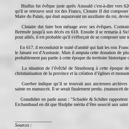
Biulfus fut évêque juste après Ansoald c'est-à-dire vers 620
qu'il se retrouve seul roi des Francs, Clotaire II dut compose
Maire du Palais, qui était auparavant un auxiliaire du roi, devi
Clotaire dut faire bon ménage avec ses évêques. Contraireme
Bertrude jusqu'à son décès en 618. Ensuite il se remaria à Sich
pour alliés, il est probable qu'il s'efforçait de se composer une 
En 617, il reconduisit le traité d'amitié qui liait les rois Fra
le faisant roi d'Austrasie. Mais il amputa cette donation de plus
probablement pas partie à cette époque du territoire historique 
La situation de l’évêché de Strasbourg à cette époque devai
christianisation de la province et la création d’églises et monast
Guerber indique qu’il se trouvait aux anciennes archives de
sainte en manuscrit. Il se serait finalement perdu. (manuscrit 
Grandidier en parle aussi : "Schadée & Schilter rapportent 
Erchambaud en dit que Biulphe mérita d’être associé aux saint 
________________
Sources :