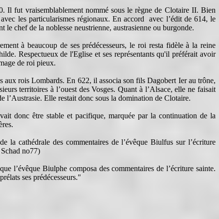
. Il fut vraisemblablement nommé sous le règne de Clotaire II. Bien
r avec les particularismes régionaux. En accord
avec l’édit de 614, le
ent le chef de la noblesse neustrienne, austrasienne ou burgonde.
nt à beaucoup de ses prédécesseurs, le roi resta fidèle à la reine
ilde. Respectueux de l'Eglise et ses représentants qu'il préférait avoir
image de roi pieux.
ncs aux rois Lombards. En 622, il associa son fils Dagobert Ier au trône,
ieurs territoires à l’ouest des Vosges. Quant à l’Alsace, elle ne faisait
de l’Austrasie. Elle restait donc sous la domination de Clotaire.
t donc être stable et pacifique, marquée par la continuation de la
ères.
 la cathédrale des commentaires de l’évêque Biulfus sur l’écriture
de Schad no77)
que l’évêque Biulphe composa des commentaires de l’écriture sainte.
prélats ses prédécesseurs."